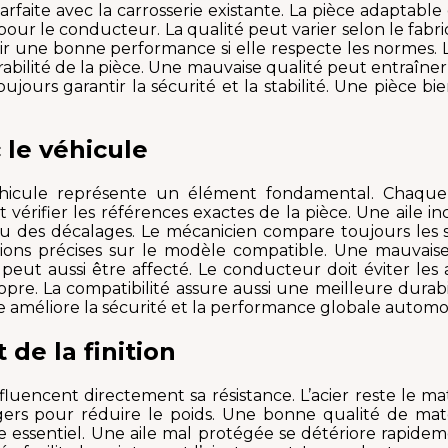
parfaite avec la carrosserie existante. La pièce adaptab
ur le conducteur. La qualité peut varier selon le fabrica
frir une bonne performance si elle respecte les normes. 
bilité de la pièce. Une mauvaise qualité peut entraîner
oujours garantir la sécurité et la stabilité. Une pièce b
c le véhicule
e véhicule représente un élément fondamental. Chaq
t vérifier les références exactes de la pièce. Une aile 
 ou des décalages. Le mécanicien compare toujours les sp
ations précises sur le modèle compatible. Une mauva
peut aussi être affecté. Le conducteur doit éviter les a
re. La compatibilité assure aussi une meilleure durabili
e améliore la sécurité et la performance globale automo
de la finition
nfluencent directement sa résistance. L’acier reste le ma
 légers pour réduire le poids. Une bonne qualité de mat
e essentiel. Une aile mal protégée se détériore rapideme