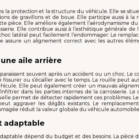
ns la protection et la structure du véhicule. Elle se situe
ions de gravillons et de boue. Elle participe aussi à la
ette pièce. Elle améliore également l’aérodynamisme du
rrosserie. Elle contribue aussi à l’esthétique générale d
n choc latéral peut facilement l’endommager. Le rempla
ée assure un alignement correct avec les autres élémen
une aile arrière
paraissent souvent après un accident ou un choc. Le co
 fissurer ou s’écailler avec le temps. La rouille peut a
hicule. Elle peut également créer un mauvais alignemen
infiltrer dans les parties internes de la carrosserie. 
suelle permet de détecter rapidement ces problèmes. Le 
 peut aggraver les dégâts existants. Le remplacement
mmagée réduit la valeur globale du véhicule automobile
et adaptable
e adaptable dépend du budget et des besoins. La pièce 