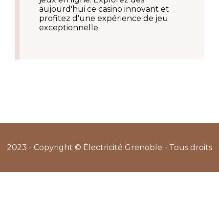
aujourd'hui ce casino innovant et
profitez d'une expérience de jeu
exceptionnelle.
2023 - Copyright © Électricité Grenoble - Tous droits
réservés